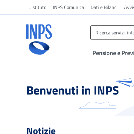
Vai al menu principale
Vai al contenuto principale
Vai al pie' di pagina
L'Istituto
INPS Comunica
Dati e Bilanci
Avvi
INPS ()
Pensione e Prev
Benvenuti in INPS
Notizie