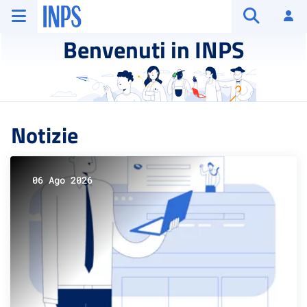
Vai al menu principale
Vai al contenuto principale
Vai al pie' di pagina
INPS ()
Ac
Apri cerca
Benvenuti in INPS
Notizie
06 Ago 2026