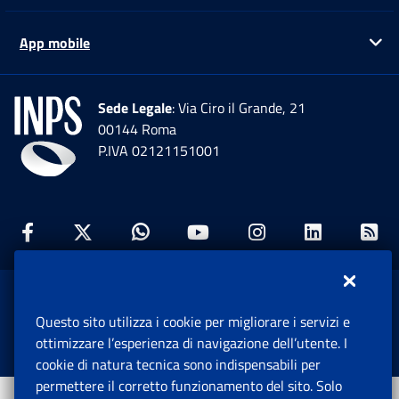
App mobile
Ap
Sede Legale
: Via Ciro il Grande, 21
00144 Roma
P.IVA 02121151001
Facebook: Apre una nuova finestra
Twitter: Apre una nuova finestra
Whatsapp: Apre una nuova fi
Youtube: Apre una nuo
Instagram: Apre
Linkedin:
Rs
www.inps.gov.it © 1997-2026
Questo sito utilizza i cookie per migliorare i servizi e
Istituto Nazionale Previdenza Sociale.
ottimizzare l’esperienza di navigazione dell’utente. I
Tutti i diritti riservati.
cookie di natura tecnica sono indispensabili per
permettere il corretto funzionamento del sito. Solo