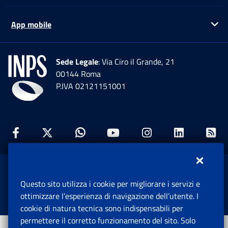
App mobile
Ap
Sede Legale
: Via Ciro il Grande, 21
00144 Roma
P.IVA 02121151001
Facebook: Apre una nuova finestra
Twitter: Apre una nuova finestra
Whatsapp: Apre una nuova fi
Youtube: Apre una nuo
Instagram: Apre
Linkedin:
Rs
www.inps.gov.it © 1997-2026
Questo sito utilizza i cookie per migliorare i servizi e
Istituto Nazionale Previdenza Sociale.
ottimizzare l’esperienza di navigazione dell’utente. I
Tutti i diritti riservati.
cookie di natura tecnica sono indispensabili per
permettere il corretto funzionamento del sito. Solo