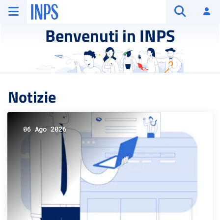
Vai al menu principale
Vai al contenuto principale
Vai al pie' di pagina
INPS ()
Ac
Apri cerca
Benvenuti in INPS
Notizie
06 Ago 2026