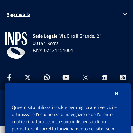
App mobile
Ap
Sede Legale
: Via Ciro il Grande, 21
00144 Roma
P.IVA 02121151001
Facebook: Apre una nuova finestra
Twitter: Apre una nuova finestra
Whatsapp: Apre una nuova fi
Youtube: Apre una nuo
Instagram: Apre
Linkedin:
Rs
www.inps.gov.it © 1997-2026
Questo sito utilizza i cookie per migliorare i servizi e
Istituto Nazionale Previdenza Sociale.
ottimizzare l’esperienza di navigazione dell’utente. I
Tutti i diritti riservati.
cookie di natura tecnica sono indispensabili per
permettere il corretto funzionamento del sito. Solo