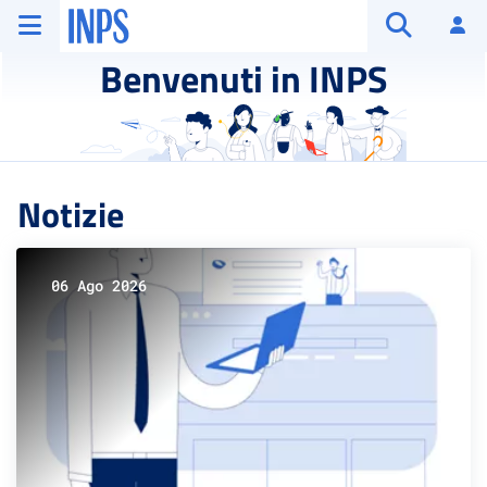
Vai al menu principale
Vai al contenuto principale
Vai al pie' di pagina
INPS ()
Ac
Apri cerca
Benvenuti in INPS
Notizie
06 Ago 2026