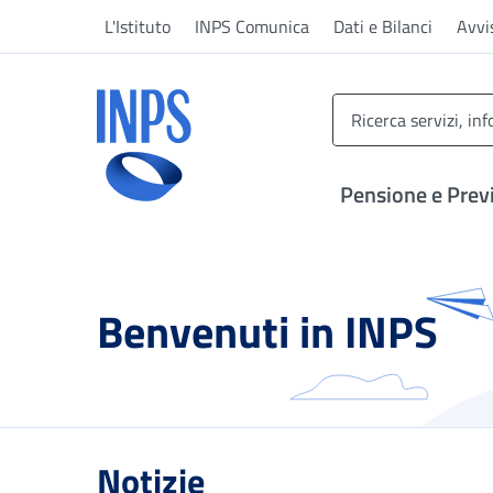
Vai al menu principale
Vai al contenuto principale
Vai al pie' di pagina
L'Istituto
INPS Comunica
Dati e Bilanci
Avvi
INPS ()
Pensione e Prev
Benvenuti in INPS
Notizie