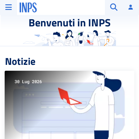
Vai al menu principale
Vai al contenuto principale
Vai al pie' di pagina
INPS ()
Ac
Apri cerca
Benvenuti in INPS
Notizie
30 Lug 2026