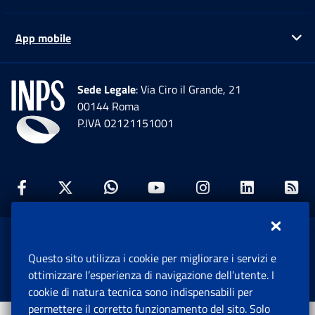
App mobile
Ap
Sede Legale
: Via Ciro il Grande, 21
00144 Roma
P.IVA 02121151001
Facebook: Apre una nuova finestra
Twitter: Apre una nuova finestra
Whatsapp: Apre una nuova fi
Youtube: Apre una nuo
Instagram: Apre
Linkedin:
Rs
www.inps.gov.it © 1997-2026
Questo sito utilizza i cookie per migliorare i servizi e
Istituto Nazionale Previdenza Sociale.
ottimizzare l’esperienza di navigazione dell’utente. I
Tutti i diritti riservati.
cookie di natura tecnica sono indispensabili per
permettere il corretto funzionamento del sito. Solo