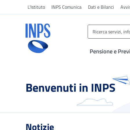
Vai al menu principale
Vai al contenuto principale
Vai al pie' di pagina
L'Istituto
INPS Comunica
Dati e Bilanci
Avvi
INPS ()
Pensione e Prev
Benvenuti in INPS
Notizie