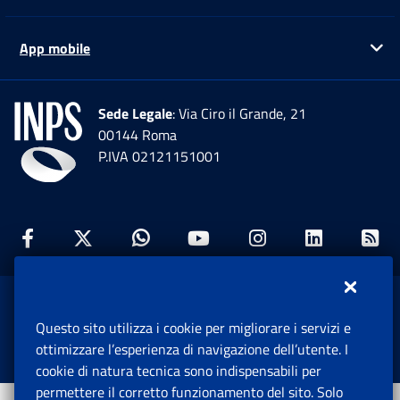
App mobile
Ap
Sede Legale
: Via Ciro il Grande, 21
00144 Roma
P.IVA 02121151001
Facebook: Apre una nuova finestra
Twitter: Apre una nuova finestra
Whatsapp: Apre una nuova fi
Youtube: Apre una nuo
Instagram: Apre
Linkedin:
Rs
www.inps.gov.it © 1997-2026
Questo sito utilizza i cookie per migliorare i servizi e
Istituto Nazionale Previdenza Sociale.
ottimizzare l’esperienza di navigazione dell’utente. I
Tutti i diritti riservati.
cookie di natura tecnica sono indispensabili per
permettere il corretto funzionamento del sito. Solo