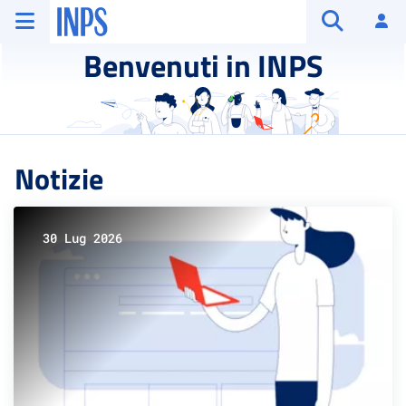
Vai al menu principale
Vai al contenuto principale
Vai al pie' di pagina
INPS ()
Ac
Apri cerca
Benvenuti in INPS
Notizie
30 Lug 2026