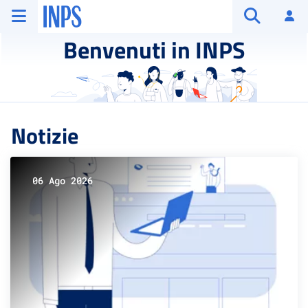
Vai al menu principale
Vai al contenuto principale
Vai al pie' di pagina
INPS ()
Ac
Apri cerca
Benvenuti in INPS
Notizie
06 Ago 2026