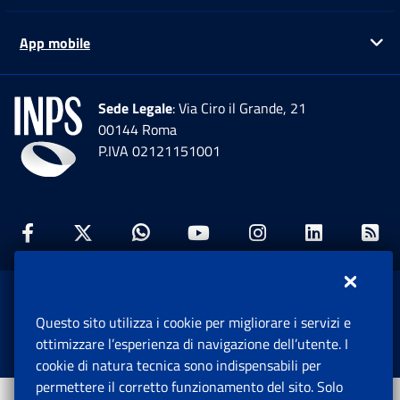
App mobile
Ap
Sede Legale
: Via Ciro il Grande, 21
00144 Roma
P.IVA 02121151001
Facebook: Apre una nuova finestra
Twitter: Apre una nuova finestra
Whatsapp: Apre una nuova fi
Youtube: Apre una nuo
Instagram: Apre
Linkedin:
Rs
www.inps.gov.it © 1997-2026
Questo sito utilizza i cookie per migliorare i servizi e
Istituto Nazionale Previdenza Sociale.
ottimizzare l’esperienza di navigazione dell’utente. I
Tutti i diritti riservati.
cookie di natura tecnica sono indispensabili per
permettere il corretto funzionamento del sito. Solo