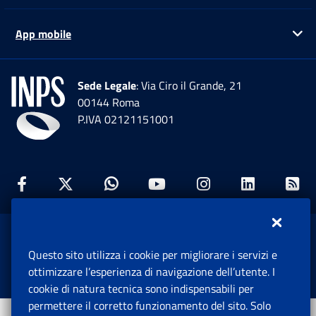
App mobile
Ap
Sede Legale
: Via Ciro il Grande, 21
00144 Roma
P.IVA 02121151001
Facebook: Apre una nuova finestra
Twitter: Apre una nuova finestra
Whatsapp: Apre una nuova fi
Youtube: Apre una nuo
Instagram: Apre
Linkedin:
Rs
www.inps.gov.it © 1997-2026
Questo sito utilizza i cookie per migliorare i servizi e
Istituto Nazionale Previdenza Sociale.
ottimizzare l’esperienza di navigazione dell’utente. I
Tutti i diritti riservati.
cookie di natura tecnica sono indispensabili per
permettere il corretto funzionamento del sito. Solo