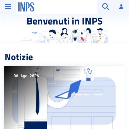
Vai al menu principale
Vai al contenuto principale
Vai al pie' di pagina
INPS ()
Ac
Apri cerca
Benvenuti in INPS
Notizie
06 Ago 2026