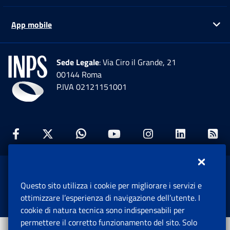
App mobile
Ap
Sede Legale
: Via Ciro il Grande, 21
00144 Roma
P.IVA 02121151001
Facebook: Apre una nuova finestra
Twitter: Apre una nuova finestra
Whatsapp: Apre una nuova fi
Youtube: Apre una nuo
Instagram: Apre
Linkedin:
Rs
www.inps.gov.it © 1997-2026
Questo sito utilizza i cookie per migliorare i servizi e
Istituto Nazionale Previdenza Sociale.
ottimizzare l’esperienza di navigazione dell’utente. I
Tutti i diritti riservati.
cookie di natura tecnica sono indispensabili per
permettere il corretto funzionamento del sito. Solo