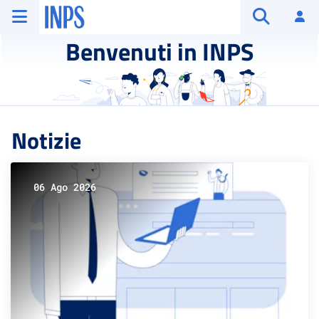
Vai al menu principale
Vai al contenuto principale
Vai al pie' di pagina
INPS ()
Ac
Apri cerca
Benvenuti in INPS
Notizie
06 Ago 2026