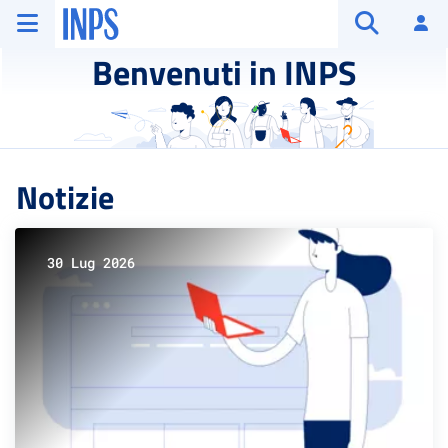
Vai al menu principale
Vai al contenuto principale
Vai al pie' di pagina
INPS ()
Ac
Apri cerca
Benvenuti in INPS
Notizie
30 Lug 2026