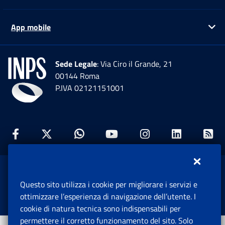
App mobile
Ap
Sede Legale
: Via Ciro il Grande, 21
00144 Roma
P.IVA 02121151001
Facebook: Apre una nuova finestra
Twitter: Apre una nuova finestra
Whatsapp: Apre una nuova fi
Youtube: Apre una nuo
Instagram: Apre
Linkedin:
Rs
www.inps.gov.it © 1997-2026
Questo sito utilizza i cookie per migliorare i servizi e
Istituto Nazionale Previdenza Sociale.
ottimizzare l’esperienza di navigazione dell’utente. I
Tutti i diritti riservati.
cookie di natura tecnica sono indispensabili per
permettere il corretto funzionamento del sito. Solo