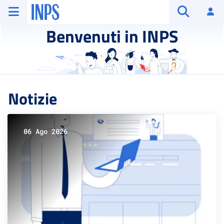
Vai al menu principale
Vai al contenuto principale
Vai al pie' di pagina
INPS ()
Ac
Apri cerca
Benvenuti in INPS
Notizie
06 Ago 2026