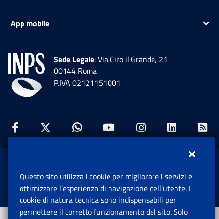
App mobile
Ap
Sede Legale
: Via Ciro il Grande, 21
00144 Roma
P.IVA 02121151001
Facebook: Apre una nuova finestra
Twitter: Apre una nuova finestra
Whatsapp: Apre una nuova fi
Youtube: Apre una nuo
Instagram: Apre
Linkedin:
Rs
www.inps.gov.it © 1997-2026
Questo sito utilizza i cookie per migliorare i servizi e
Istituto Nazionale Previdenza Sociale.
ottimizzare l’esperienza di navigazione dell’utente. I
Tutti i diritti riservati.
cookie di natura tecnica sono indispensabili per
permettere il corretto funzionamento del sito. Solo