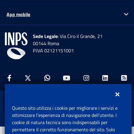
App mobile
Ap
Sede Legale
: Via Ciro il Grande, 21
00144 Roma
P.IVA 02121151001
Facebook: Apre una nuova finestra
Twitter: Apre una nuova finestra
Whatsapp: Apre una nuova fi
Youtube: Apre una nuo
Instagram: Apre
Linkedin:
Rs
www.inps.gov.it © 1997-2026
Questo sito utilizza i cookie per migliorare i servizi e
Istituto Nazionale Previdenza Sociale.
ottimizzare l’esperienza di navigazione dell’utente. I
Tutti i diritti riservati.
cookie di natura tecnica sono indispensabili per
permettere il corretto funzionamento del sito. Solo