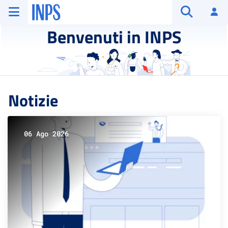
Vai al menu principale
Vai al contenuto principale
Vai al pie' di pagina
INPS ()
Ac
Apri cerca
Benvenuti in INPS
Notizie
06 Ago 2026