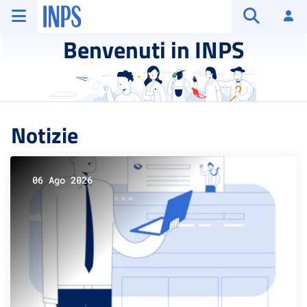
Vai al menu principale
Vai al contenuto principale
Vai al pie' di pagina
INPS ()
Ac
Apri cerca
Benvenuti in INPS
Notizie
06 Ago 2026