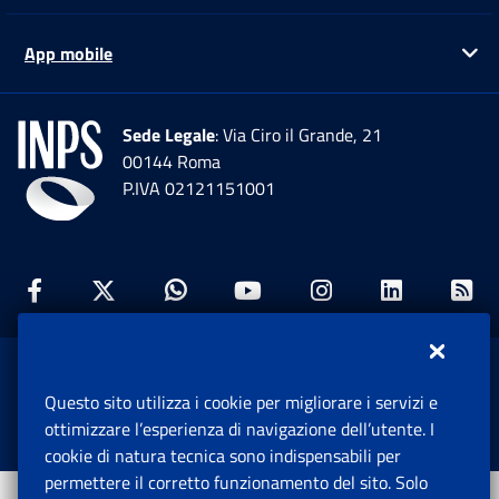
App mobile
Ap
Sede Legale
: Via Ciro il Grande, 21
00144 Roma
P.IVA 02121151001
Facebook: Apre una nuova finestra
Twitter: Apre una nuova finestra
Whatsapp: Apre una nuova fi
Youtube: Apre una nuo
Instagram: Apre
Linkedin:
Rs
www.inps.gov.it © 1997-2026
Questo sito utilizza i cookie per migliorare i servizi e
Istituto Nazionale Previdenza Sociale.
ottimizzare l’esperienza di navigazione dell’utente. I
Tutti i diritti riservati.
cookie di natura tecnica sono indispensabili per
permettere il corretto funzionamento del sito. Solo