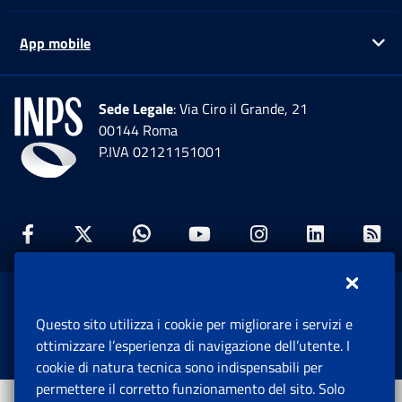
App mobile
Ap
Sede Legale
: Via Ciro il Grande, 21
00144 Roma
P.IVA 02121151001
Facebook: Apre una nuova finestra
Twitter: Apre una nuova finestra
Whatsapp: Apre una nuova fi
Youtube: Apre una nuo
Instagram: Apre
Linkedin:
Rs
www.inps.gov.it © 1997-2026
Questo sito utilizza i cookie per migliorare i servizi e
Istituto Nazionale Previdenza Sociale.
ottimizzare l’esperienza di navigazione dell’utente. I
Tutti i diritti riservati.
cookie di natura tecnica sono indispensabili per
permettere il corretto funzionamento del sito. Solo