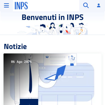
Vai al menu principale
Vai al contenuto principale
Vai al pie' di pagina
INPS ()
Ac
Apri cerca
Benvenuti in INPS
Notizie
06 Ago 2026