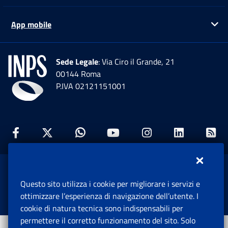
App mobile
Ap
Sede Legale
: Via Ciro il Grande, 21
00144 Roma
P.IVA 02121151001
Facebook: Apre una nuova finestra
Twitter: Apre una nuova finestra
Whatsapp: Apre una nuova fi
Youtube: Apre una nuo
Instagram: Apre
Linkedin:
Rs
www.inps.gov.it © 1997-2026
Questo sito utilizza i cookie per migliorare i servizi e
Istituto Nazionale Previdenza Sociale.
ottimizzare l’esperienza di navigazione dell’utente. I
Tutti i diritti riservati.
cookie di natura tecnica sono indispensabili per
permettere il corretto funzionamento del sito. Solo