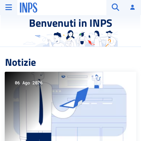
Vai al menu principale
Vai al contenuto principale
Vai al pie' di pagina
INPS ()
Ac
Apri cerca
Benvenuti in INPS
Notizie
06 Ago 2026