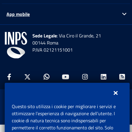
App mobile
Ap
Sede Legale
: Via Ciro il Grande, 21
00144 Roma
P.IVA 02121151001
Facebook: Apre una nuova finestra
Twitter: Apre una nuova finestra
Whatsapp: Apre una nuova fi
Youtube: Apre una nuo
Instagram: Apre
Linkedin:
Rs
www.inps.gov.it © 1997-2026
Questo sito utilizza i cookie per migliorare i servizi e
Istituto Nazionale Previdenza Sociale.
ottimizzare l’esperienza di navigazione dell’utente. I
Tutti i diritti riservati.
cookie di natura tecnica sono indispensabili per
permettere il corretto funzionamento del sito. Solo