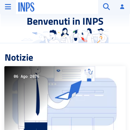
Vai al menu principale
Vai al contenuto principale
Vai al pie' di pagina
INPS ()
Ac
Apri cerca
Benvenuti in INPS
Notizie
06 Ago 2026