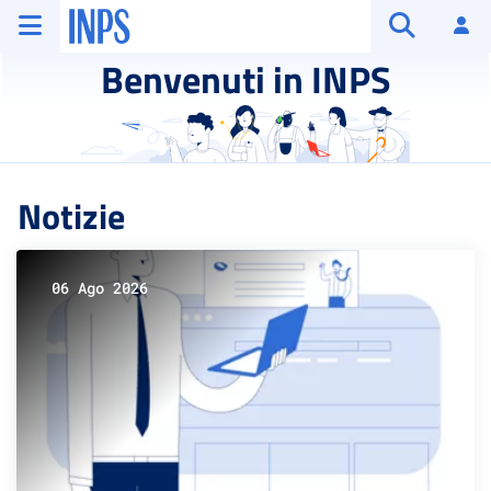
Vai al menu principale
Vai al contenuto principale
Vai al pie' di pagina
INPS ()
Ac
Apri cerca
Benvenuti in INPS
Notizie
06 Ago 2026