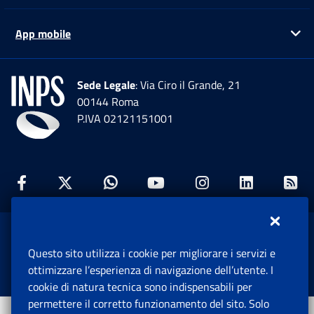
App mobile
Ap
Sede Legale
: Via Ciro il Grande, 21
00144 Roma
P.IVA 02121151001
Facebook: Apre una nuova finestra
Twitter: Apre una nuova finestra
Whatsapp: Apre una nuova fi
Youtube: Apre una nuo
Instagram: Apre
Linkedin:
Rs
www.inps.gov.it © 1997-2026
Questo sito utilizza i cookie per migliorare i servizi e
Istituto Nazionale Previdenza Sociale.
ottimizzare l’esperienza di navigazione dell’utente. I
Tutti i diritti riservati.
cookie di natura tecnica sono indispensabili per
permettere il corretto funzionamento del sito. Solo