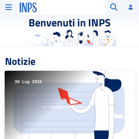
Vai al menu principale
Vai al contenuto principale
Vai al pie' di pagina
INPS ()
Ac
Apri cerca
Benvenuti in INPS
Notizie
30 Lug 2026