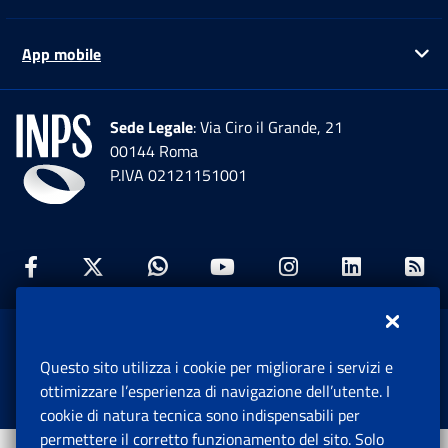
App mobile
Ap
Sede Legale
: Via Ciro il Grande, 21
00144 Roma
P.IVA 02121151001
Facebook: Apre una nuova finestra
Twitter: Apre una nuova finestra
Whatsapp: Apre una nuova fi
Youtube: Apre una nuo
Instagram: Apre
Linkedin:
Rs
www.inps.gov.it © 1997-2026
Questo sito utilizza i cookie per migliorare i servizi e
Istituto Nazionale Previdenza Sociale.
ottimizzare l’esperienza di navigazione dell’utente. I
Tutti i diritti riservati.
cookie di natura tecnica sono indispensabili per
permettere il corretto funzionamento del sito. Solo