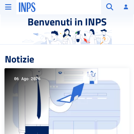
Vai al menu principale
Vai al contenuto principale
Vai al pie' di pagina
INPS ()
Ac
Apri cerca
Benvenuti in INPS
Notizie
06 Ago 2026