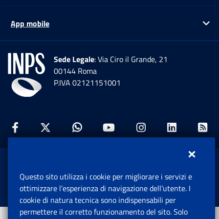
App mobile
Ap
Sede Legale
: Via Ciro il Grande, 21
00144 Roma
P.IVA 02121151001
Facebook: Apre una nuova finestra
Twitter: Apre una nuova finestra
Whatsapp: Apre una nuova fi
Youtube: Apre una nuo
Instagram: Apre
Linkedin:
Rs
www.inps.gov.it © 1997-2026
Questo sito utilizza i cookie per migliorare i servizi e
Istituto Nazionale Previdenza Sociale.
ottimizzare l’esperienza di navigazione dell’utente. I
Tutti i diritti riservati.
cookie di natura tecnica sono indispensabili per
permettere il corretto funzionamento del sito. Solo