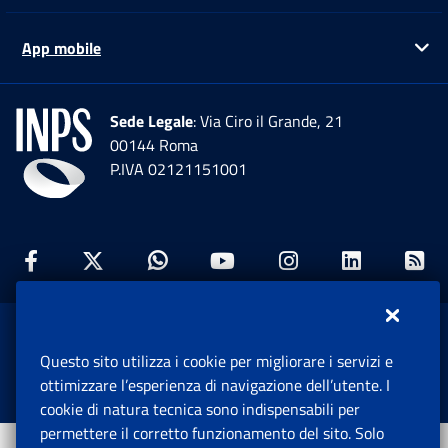
App mobile
Ap
Sede Legale
: Via Ciro il Grande, 21
00144 Roma
P.IVA 02121151001
Facebook: Apre una nuova finestra
Twitter: Apre una nuova finestra
Whatsapp: Apre una nuova fi
Youtube: Apre una nuo
Instagram: Apre
Linkedin:
Rs
www.inps.gov.it © 1997-2026
Questo sito utilizza i cookie per migliorare i servizi e
Istituto Nazionale Previdenza Sociale.
ottimizzare l’esperienza di navigazione dell’utente. I
Tutti i diritti riservati.
cookie di natura tecnica sono indispensabili per
permettere il corretto funzionamento del sito. Solo