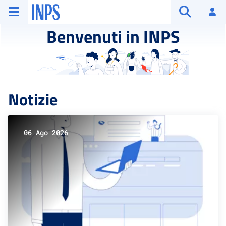
Vai al menu principale
Vai al contenuto principale
Vai al pie' di pagina
INPS ()
Ac
Apri cerca
Benvenuti in INPS
Notizie
06 Ago 2026