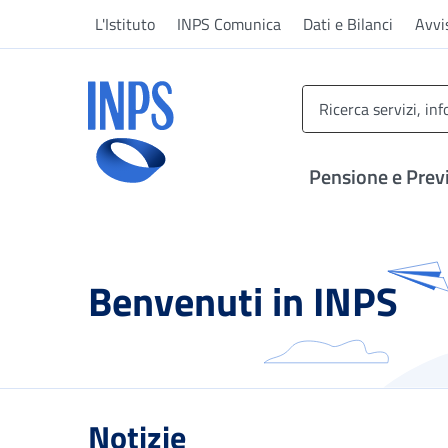
Vai al menu principale
Vai al contenuto principale
Vai al pie' di pagina
L'Istituto
INPS Comunica
Dati e Bilanci
Avvi
INPS ()
Pensione e Prev
Benvenuti in INPS
Notizie