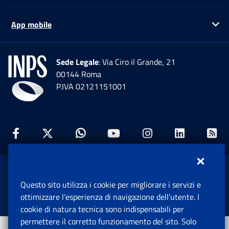
App mobile
Ap
Sede Legale
: Via Ciro il Grande, 21
00144 Roma
P.IVA 02121151001
Facebook: Apre una nuova finestra
Twitter: Apre una nuova finestra
Whatsapp: Apre una nuova fi
Youtube: Apre una nuo
Instagram: Apre
Linkedin:
Rs
www.inps.gov.it © 1997-2026
Questo sito utilizza i cookie per migliorare i servizi e
Istituto Nazionale Previdenza Sociale.
ottimizzare l’esperienza di navigazione dell’utente. I
Tutti i diritti riservati.
cookie di natura tecnica sono indispensabili per
permettere il corretto funzionamento del sito. Solo