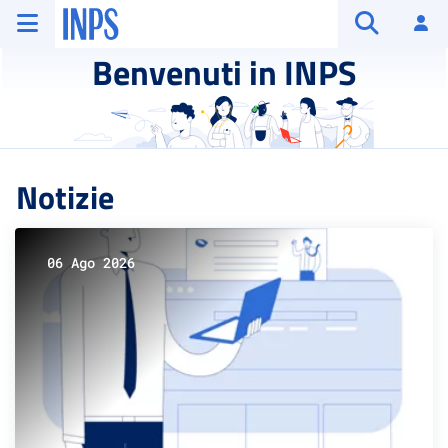
Vai al menu principale
Vai al contenuto principale
Vai al pie' di pagina
INPS ()
Ac
Apri cerca
Benvenuti in INPS
Notizie
06 Ago 2026