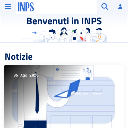
Vai al menu principale
Vai al contenuto principale
Vai al pie' di pagina
INPS ()
Ac
Apri cerca
Benvenuti in INPS
Notizie
06 Ago 2026