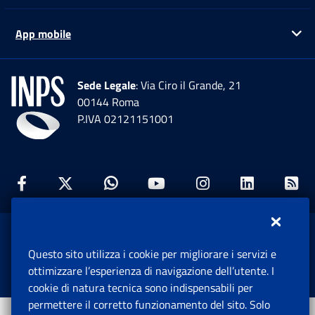
App mobile
Ap
Sede Legale
: Via Ciro il Grande, 21
00144 Roma
P.IVA 02121151001
Facebook: Apre una nuova finestra
Twitter: Apre una nuova finestra
Whatsapp: Apre una nuova fi
Youtube: Apre una nuo
Instagram: Apre
Linkedin:
Rs
www.inps.gov.it © 1997-2026
Questo sito utilizza i cookie per migliorare i servizi e
Istituto Nazionale Previdenza Sociale.
ottimizzare l’esperienza di navigazione dell’utente. I
Tutti i diritti riservati.
cookie di natura tecnica sono indispensabili per
permettere il corretto funzionamento del sito. Solo