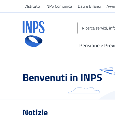
Vai al menu principale
Vai al contenuto principale
Vai al pie' di pagina
L'Istituto
INPS Comunica
Dati e Bilanci
Avvi
INPS ()
Pensione e Prev
Benvenuti in INPS
Notizie