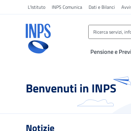
Vai al menu principale
Vai al contenuto principale
Vai al pie' di pagina
L'Istituto
INPS Comunica
Dati e Bilanci
Avvi
INPS ()
Pensione e Prev
Benvenuti in INPS
Notizie