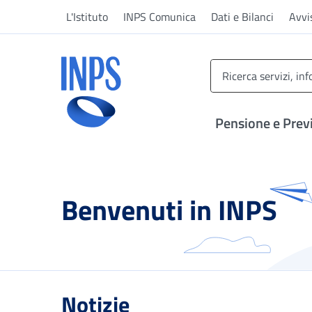
Vai al menu principale
Vai al contenuto principale
Vai al pie' di pagina
L'Istituto
INPS Comunica
Dati e Bilanci
Avvi
INPS ()
Pensione e Prev
Benvenuti in INPS
Notizie