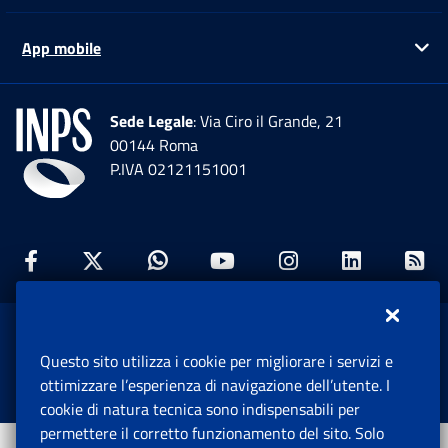
App mobile
Ap
Sede Legale
: Via Ciro il Grande, 21
00144 Roma
P.IVA 02121151001
Facebook: Apre una nuova finestra
Twitter: Apre una nuova finestra
Whatsapp: Apre una nuova fi
Youtube: Apre una nuo
Instagram: Apre
Linkedin:
Rs
www.inps.gov.it © 1997-2026
Questo sito utilizza i cookie per migliorare i servizi e
Istituto Nazionale Previdenza Sociale.
ottimizzare l’esperienza di navigazione dell’utente. I
Tutti i diritti riservati.
cookie di natura tecnica sono indispensabili per
permettere il corretto funzionamento del sito. Solo