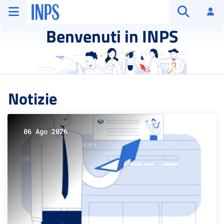
Vai al menu principale
Vai al contenuto principale
Vai al pie' di pagina
INPS ()
Ac
Apri cerca
Benvenuti in INPS
Notizie
06 Ago 2026