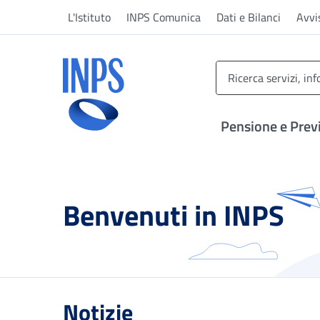
Vai al menu principale
Vai al contenuto principale
Vai al pie' di pagina
L'Istituto
INPS Comunica
Dati e Bilanci
Avvi
INPS ()
Pensione e Prev
Benvenuti in INPS
Notizie