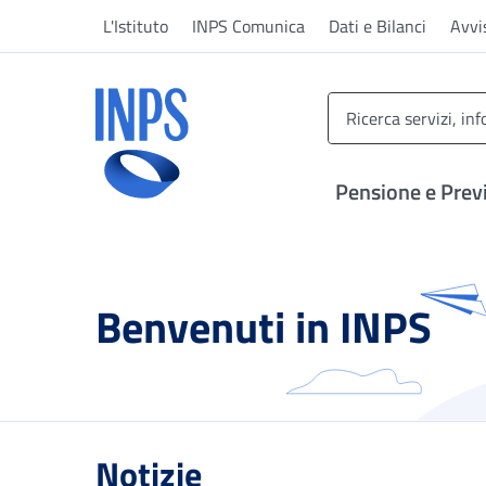
Vai al menu principale
Vai al contenuto principale
Vai al pie' di pagina
L'Istituto
INPS Comunica
Dati e Bilanci
Avvi
INPS ()
Pensione e Prev
Benvenuti in INPS
Notizie