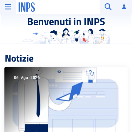
Vai al menu principale
Vai al contenuto principale
Vai al pie' di pagina
INPS ()
Ac
Apri cerca
Benvenuti in INPS
Notizie
06 Ago 2026