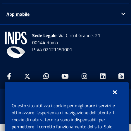
App mobile
Ap
Sede Legale
: Via Ciro il Grande, 21
00144 Roma
P.IVA 02121151001
Facebook: Apre una nuova finestra
Twitter: Apre una nuova finestra
Whatsapp: Apre una nuova fi
Youtube: Apre una nuo
Instagram: Apre
Linkedin:
Rs
www.inps.gov.it © 1997-2026
Questo sito utilizza i cookie per migliorare i servizi e
Istituto Nazionale Previdenza Sociale.
ottimizzare l’esperienza di navigazione dell’utente. I
Tutti i diritti riservati.
cookie di natura tecnica sono indispensabili per
permettere il corretto funzionamento del sito. Solo