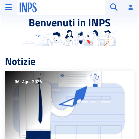
Vai al menu principale
Vai al contenuto principale
Vai al pie' di pagina
INPS ()
Ac
Apri cerca
Benvenuti in INPS
Notizie
06 Ago 2026