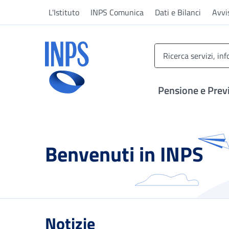
Vai al menu principale
Vai al contenuto principale
Vai al pie' di pagina
L'Istituto
INPS Comunica
Dati e Bilanci
Avvi
INPS ()
Pensione e Prev
Benvenuti in INPS
Notizie