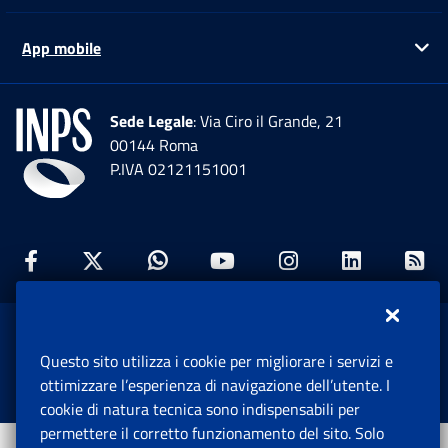
App mobile
Ap
Sede Legale
: Via Ciro il Grande, 21
00144 Roma
P.IVA 02121151001
Facebook: Apre una nuova finestra
Twitter: Apre una nuova finestra
Whatsapp: Apre una nuova fi
Youtube: Apre una nuo
Instagram: Apre
Linkedin:
Rs
www.inps.gov.it © 1997-2026
Questo sito utilizza i cookie per migliorare i servizi e
Istituto Nazionale Previdenza Sociale.
ottimizzare l’esperienza di navigazione dell’utente. I
Tutti i diritti riservati.
cookie di natura tecnica sono indispensabili per
permettere il corretto funzionamento del sito. Solo