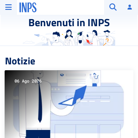
Vai al menu principale
Vai al contenuto principale
Vai al pie' di pagina
INPS ()
Ac
Apri cerca
Benvenuti in INPS
Notizie
06 Ago 2026