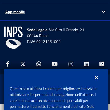
App mobile
Ap
Sede Legale
: Via Ciro il Grande, 21
00144 Roma
P.IVA 02121151001
Facebook: Apre una nuova finestra
Twitter: Apre una nuova finestra
Whatsapp: Apre una nuova fi
Youtube: Apre una nuo
Instagram: Apre
Linkedin:
Rs
www.inps.gov.it © 1997-2026
Questo sito utilizza i cookie per migliorare i servizi e
Istituto Nazionale Previdenza Sociale.
ottimizzare l’esperienza di navigazione dell’utente. I
Tutti i diritti riservati.
cookie di natura tecnica sono indispensabili per
permettere il corretto funzionamento del sito. Solo