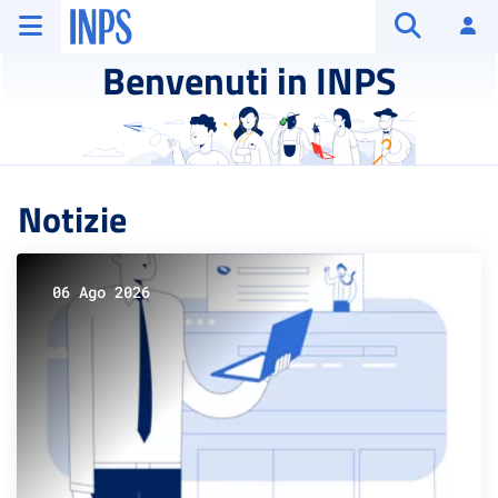
Vai al menu principale
Vai al contenuto principale
Vai al pie' di pagina
INPS ()
Ac
Apri cerca
Benvenuti in INPS
Notizie
06 Ago 2026