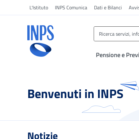
Vai al menu principale
Vai al contenuto principale
Vai al pie' di pagina
L'Istituto
INPS Comunica
Dati e Bilanci
Avvi
INPS ()
Pensione e Prev
Benvenuti in INPS
Notizie