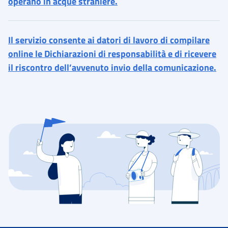
operano in acque straniere.
Il servizio consente ai datori di lavoro di compilare
online le Dichiarazioni di responsabilità e di ricevere
il riscontro dell’avvenuto invio della comunicazione.