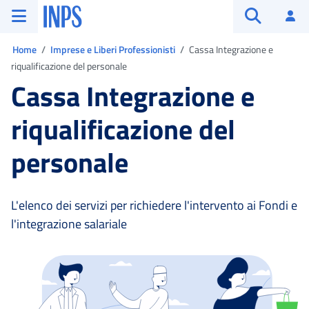
Vai al menu principale
Vai al contenuto principale
Vai al pie' di pagina
INPS ()
Ac
Apri cerca
Ti trovi in:
Home
Imprese e Liberi Professionisti
Cassa Integrazione e
riqualificazione del personale
Cassa Integrazione e
riqualificazione del
personale
L'elenco dei servizi per richiedere l'intervento ai Fondi e
l'integrazione salariale