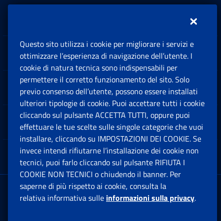
Inps.design
Questo sito utilizza i cookie per migliorare i servizi e
Sedi e Contatti
ottimizzare l’esperienza di navigazione dell’utente. I
Ap
cookie di natura tecnica sono indispensabili per
permettere il corretto funzionamento del sito. Solo
Software
previo consenso dell’utente, possono essere installati
Ap
ulteriori tipologie di cookie. Puoi accettare tutti i cookie
cliccando sul pulsante ACCETTA TUTTI, oppure puoi
Note Legali
effettuare le tue scelte sulle singole categorie che vuoi
Ap
installare, cliccando su IMPOSTAZIONI DEI COOKIE. Se
invece intendi rifiutarne l’installazione dei cookie non
App mobile
Ap
tecnici, puoi farlo cliccando sul pulsante RIFIUTA I
COOKIE NON TECNICI o chiudendo il banner. Per
saperne di più rispetto ai cookie, consulta la
Sede Legale
: Via Ciro il Grande, 21
relativa informativa sulle
informazioni sulla privacy
.
00144 Roma
P.IVA 02121151001