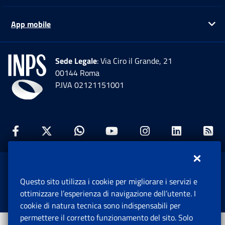
App mobile
Ap
Sede Legale
: Via Ciro il Grande, 21
00144 Roma
P.IVA 02121151001
Facebook: Apre una nuova finestra
Twitter: Apre una nuova finestra
Whatsapp: Apre una nuova fi
Youtube: Apre una nuo
Instagram: Apre
Linkedin:
Rs
www.inps.gov.it © 1997-2026
Questo sito utilizza i cookie per migliorare i servizi e
Istituto Nazionale Previdenza Sociale.
ottimizzare l’esperienza di navigazione dell’utente. I
Tutti i diritti riservati.
cookie di natura tecnica sono indispensabili per
permettere il corretto funzionamento del sito. Solo