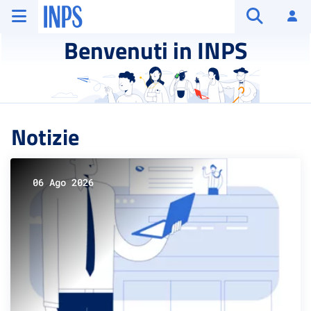
Vai al menu principale
Vai al contenuto principale
Vai al pie' di pagina
INPS ()
Ac
Apri cerca
Benvenuti in INPS
Notizie
06 Ago 2026