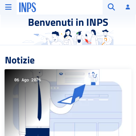
Vai al menu principale
Vai al contenuto principale
Vai al pie' di pagina
INPS ()
Ac
Apri cerca
Benvenuti in INPS
Notizie
06 Ago 2026