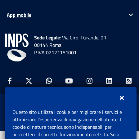
App mobile
Ap
Sede Legale
: Via Ciro il Grande, 21
00144 Roma
P.IVA 02121151001
Facebook: Apre una nuova finestra
Twitter: Apre una nuova finestra
Whatsapp: Apre una nuova fi
Youtube: Apre una nuo
Instagram: Apre
Linkedin:
Rs
www.inps.gov.it © 1997-2026
Questo sito utilizza i cookie per migliorare i servizi e
Istituto Nazionale Previdenza Sociale.
ottimizzare l’esperienza di navigazione dell’utente. I
Tutti i diritti riservati.
cookie di natura tecnica sono indispensabili per
permettere il corretto funzionamento del sito. Solo